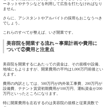
ーネットやチラシなどを利用して広告を打たなければなり
ません。
さらに、アシスタントやアルバイトの採用もおこなうべき
でしょう。
これらのすべてが整えば、いざ開業です。
美容院を開業する流れ～事業計画や費用に
ついて②費用と注意点
美容院を開業するにあたっての資金は、その規模や設備、
地域にもよりますが、開業費用の平均は
1,000
万円前後とい
えます。
費用の内訳としては、
500
万円が内外装工事費、
200
万円が
設備費、テナント賃貸初期費用が
100
万円、運転資金が
200
万円といったところになります。
特に開業費用を左右するのは美容院の規模と従業員数で