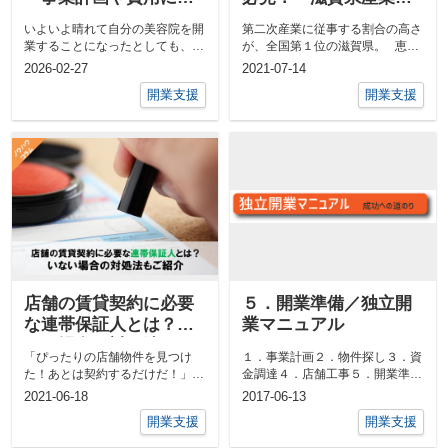
いて
援プラザ」とは？
いよいよ晴れて自分の美容院を開
第二次産業に従事する割合の高さ
業することになったとしても、闇
が、全国第１位の滋賀県。 恵ま
雲に開業を行えば、いずれは赤字
れた立地・交通・自然を...
2026-02-27
2021-07-14
経営となり...
開業支援
開業支援
店舗の賃貸契約に必要
５．開業準備／独立開
な連帯保証人とは？い
業マニュアル
ない場合の対処法もご
「ぴったりの店舗物件を見つけ
１．事業計画２．物件探し３．資
紹介
た！あとは契約するだけだ！」と
金調達４．店舗工事５．開業準備
ホッと一息ついていませんか？
５．開業準備５－１．各種届出飲
2021-06-18
2017-06-13
...
食店の開業...
開業支援
開業支援