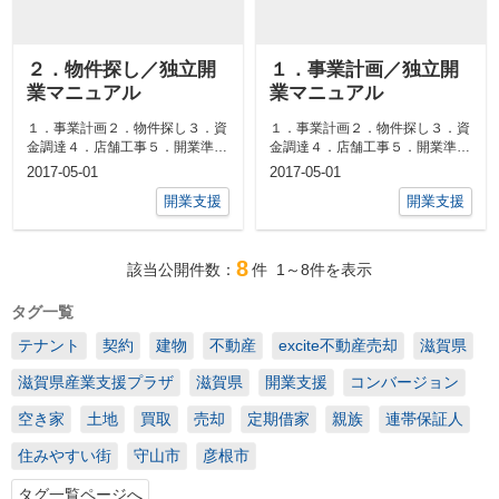
２．物件探し／独立開
１．事業計画／独立開
業マニュアル
業マニュアル
１．事業計画２．物件探し３．資
１．事業計画２．物件探し３．資
金調達４．店舗工事５．開業準備
金調達４．店舗工事５．開業準備
2．物件探し２－１．物件探し物
１．事業計画１－１．開業の決意
2017-05-01
2017-05-01
件探しは非...
事業計画を...
開業支援
開業支援
8
該当公開件数：
件
1～8
件を表示
タグ一覧
テナント
契約
建物
不動産
excite不動産売却
滋賀県
滋賀県産業支援プラザ
滋賀県
開業支援
コンバージョン
空き家
土地
買取
売却
定期借家
親族
連帯保証人
住みやすい街
守山市
彦根市
タグ一覧ページへ