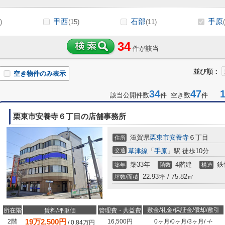
甲西
石部
手原
)
(15)
(11)
34
件が該当
並び順：
空き物件のみ表示
34
47
1-
該当公開件数
件 空き数
件
栗東市安養寺６丁目の店舗事務所
滋賀県
栗東市
安養寺
６丁目
住所
交通
草津線
「
手原
」駅 徒歩10分
築33年
4階建
鉄
築年
階数
構造
22.93坪 / 75.82㎡
坪数/面積
敷金/礼金/保証金/償却/敷引
所在階
賃料/坪単価
管理費・共益費
19
万
2,500
円
2階
16,500円
0ヶ月
/
0ヶ月
/
3ヶ月
/
-
/
-
/
0.84
万円