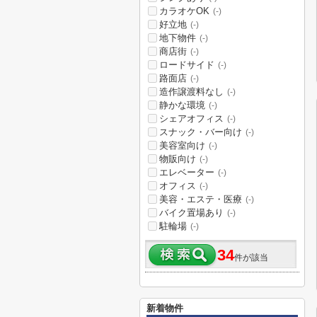
カラオケOK
(-)
好立地
(-)
地下物件
(-)
商店街
(-)
ロードサイド
(-)
路面店
(-)
造作譲渡料なし
(-)
静かな環境
(-)
シェアオフィス
(-)
スナック・バー向け
(-)
美容室向け
(-)
物販向け
(-)
エレベーター
(-)
オフィス
(-)
美容・エステ・医療
(-)
バイク置場あり
(-)
駐輪場
(-)
34
件が該当
新着物件