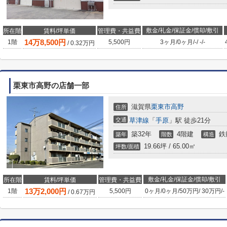
敷金/礼金/保証金/償却/敷引
所在階
賃料/坪単価
管理費・共益費
14
万
8,500
円
1階
5,500円
3ヶ月
/
0ヶ月
/
-
/
-
/
-
/
0.32
万円
栗東市高野の店舗一部
滋賀県
栗東市
高野
住所
交通
草津線
「
手原
」駅 徒歩21分
築32年
4階建
鉄
築年
階数
構造
19.66坪 / 65.00㎡
坪数/面積
敷金/礼金/保証金/償却/敷引
所在階
賃料/坪単価
管理費・共益費
13
万
2,000
円
1階
5,500円
0ヶ月
/
0ヶ月
/
50万円
/
30万円
/
-
/
0.67
万円