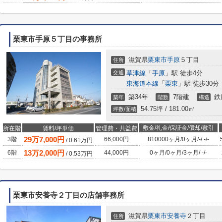
栗東市手原５丁目の事務所
滋賀県
栗東市
手原
５丁目
住所
交通
草津線
「
手原
」駅 徒歩4分
東海道本線
「
栗東
」駅 徒歩30分
築34年
7階建
鉄
築年
階数
構造
54.75坪 / 181.00㎡
坪数/面積
敷金/礼金/保証金/償却/敷引
所在階
賃料/坪単価
管理費・共益費
29
万
7,000
円
3階
66,000円
810000ヶ月
/
0ヶ月
/
-
/
-
/
-
/
0.61
万円
13
万
2,000
円
6階
44,000円
0ヶ月
/
0ヶ月
/
3ヶ月
/
-
/
-
/
0.53
万円
栗東市安養寺２丁目の店舗事務所
滋賀県
栗東市
安養寺
２丁目
住所