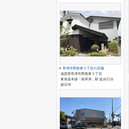
草津市野路東５丁目の店舗
滋賀県草津市野路東５丁目
東海道本線「南草津」駅 徒歩21分
築32年