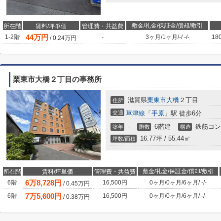
敷金/礼金/保証金/償却/敷引
所在階
賃料/坪単価
管理費・共益費
44
万円
1-2階
-
3ヶ月
/
1ヶ月
/
-
/
-
/
-
18
/
0.24
万円
栗東市大橋２丁目の事務所
滋賀県
栗東市
大橋
２丁目
住所
交通
草津線
「
手原
」駅 徒歩6分
-
6階建
鉄筋コン
築年
階数
構造
16.77坪 / 55.44㎡
坪数/面積
敷金/礼金/保証金/償却/敷引
所在階
賃料/坪単価
管理費・共益費
6
万
8,728
円
6階
16,500円
0ヶ月
/
0ヶ月
/
6ヶ月
/
-
/
-
/
0.45
万円
7
万
5,600
円
6階
16,500円
0ヶ月
/
0ヶ月
/
6ヶ月
/
-
/
-
/
0.38
万円