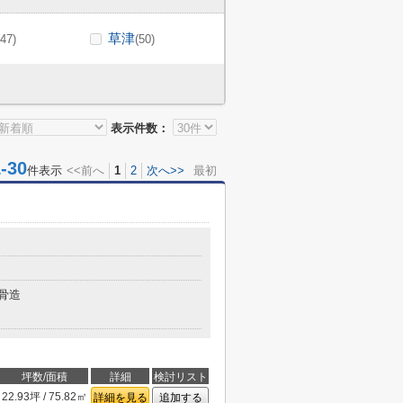
草津
(47)
(50)
表示件数：
30
件表示
<<前へ
1
2
次へ>>
最初
骨造
坪数/面積
詳細
検討リスト
22.93坪 / 75.82㎡
詳細を見る
追加する