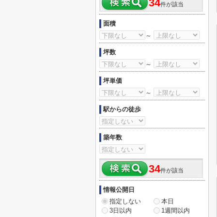
34
件が該当
面積
～
坪数
～
坪単価
～
駅からの徒歩
築年数
34
件が該当
情報公開日
指定しない
本日
3日以内
1週間以内