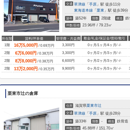
交通
草津線
「
手原
」駅 徒歩11分
東海道本線
「
栗東
」駅 徒歩39分
築52年
2階建
鉄
築年
階数
構造
23.96坪 / 79.23㎡
坪数/面積
敷金/礼金/保証金/償却/敷引
所在階
賃料/坪単価
管理費・共益費
16
万
5,000
円
1階
3,300円
0ヶ月
/
1ヶ月
/
4ヶ月
/
-
/
-
/
0.69
万円
6
万
6,000
円
2階
3,300円
0ヶ月
/
2ヶ月
/
3ヶ月
/
-
/
-
/
0.38
万円
8
万
8,000
円
2階
6,600円
0ヶ月
/
2ヶ月
/
3ヶ月
/
-
/
-
/
0.38
万円
13
万
2,000
円
2階
9,900円
0ヶ月
/
2ヶ月
/
3ヶ月
/
-
/
-
/
0.35
万円
栗東市辻の倉庫
滋賀県
栗東市
辻
住所
交通
草津線
「
手原
」駅 徒歩28分
築33年
-
鉄骨造
築年
階数
構造
45.88坪 / 151.70㎡
坪数/面積