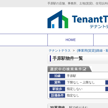
HOME
テナントテラス
>
(事業用(賃貸))路線
手原駅物件一覧
沿線
手原駅
賃料
下限なし～上限なし
駅徒歩
指定しない
設備条件
指定なし
JR草津線
駅で絞り込む