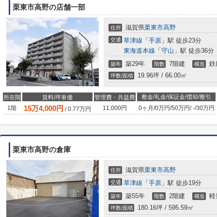
栗東市高野の店舗一部
滋賀県
栗東市
高野
住所
交通
草津線
「
手原
」駅 徒歩23分
東海道本線
「
守山
」駅 徒歩36分
築29年
7階建
鉄
築年
階数
構造
19.96坪 / 66.00㎡
坪数/面積
敷金/礼金/保証金/償却/敷引
所在階
賃料/坪単価
管理費・共益費
15
万
4,000
円
1階
11,000円
0ヶ月
/
0万円
/
50万円
/
-
/
30万円
/
0.77
万円
栗東市高野の倉庫
滋賀県
栗東市
高野
住所
交通
草津線
「
手原
」駅 徒歩19分
築55年
2階建
軽
築年
階数
構造
180.16坪 / 595.59㎡
坪数/面積