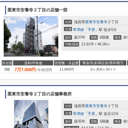
栗東市安養寺２丁目の店舗一部
滋賀県
栗東市
安養寺
２丁目
住所
交通
草津線
「
手原
」駅 徒歩5分
築37年
6階建
鉄
築年
階数
構造
13.91坪 / 46.00㎡
坪数/面積
敷金/礼金/保証金/償却/敷引
所在階
賃料/坪単価
管理費・共益費
7
万
7,000
円
5階
11,000円
0ヶ月
/
0ヶ月
/
-
/
-
/
-
/
0.55
万円
栗東市安養寺２丁目の店舗事務所
滋賀県
栗東市
安養寺
２丁目
住所
交通
草津線
「
手原
」駅 徒歩12分
築35年
5階建
鉄
築年
階数
構造