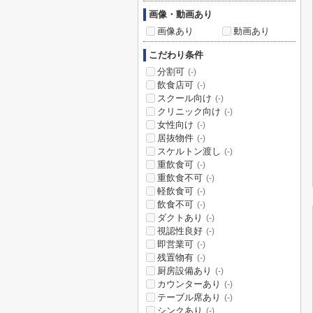
画像・動画あり
画像あり
動画あり
こだわり条件
分割可
(-)
飲食店可
(-)
スクール向け
(-)
クリニック向け
(-)
女性向け
(-)
居抜物件
(-)
スケルトン渡し
(-)
重飲食可
(-)
重飲食不可
(-)
軽飲食可
(-)
飲食不可
(-)
ダクトあり
(-)
視認性良好
(-)
即営業可
(-)
残置物有
(-)
厨房設備あり
(-)
カウンターあり
(-)
テーブル席あり
(-)
シンクあり
(-)