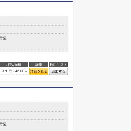
骨造
坪数/面積
詳細
検討リスト
13.91坪 / 46.00㎡
詳細を見る
追加する
骨造