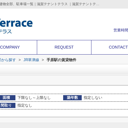
手原駅の店舗、事務所、土地(賃貸)、住宅以外建物全部、駐車場一覧｜滋賀テナントテラス ｜滋賀テナントテラス | 滋賀のテナント店舗・事務所・倉庫・借地などの事業用不動産を情報満載
営業時間
COMPANY
REQUEST
CONTACT
・駅から探す
>
JR草津線
>
手原駅の賃貸物件
面積
下限なし～上限なし
築年数
指定しない
間取り
指定なし