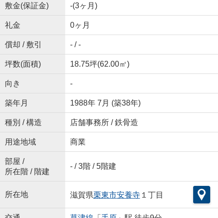
敷金(保証金)
-(3ヶ月)
礼金
0ヶ月
償却 / 敷引
- / -
坪数(面積)
18.75坪(62.00㎡)
向き
-
築年月
1988年 7月 (築38年)
種別 / 構造
店舗事務所 / 鉄骨造
用途地域
商業
部屋 /
- / 3階 / 5階建
所在階 / 階建
所在地
滋賀県
栗東市
安養寺
１丁目
交通
草津線
「
手原
」駅 徒歩9分