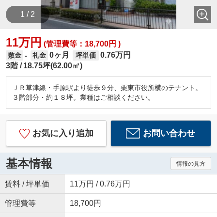
1 / 2
11万円
(管理費等：18,700円 )
0ヶ月
0.76万円
-
敷金
礼金
坪単価
3階
18.75坪(62.00㎡)
ＪＲ草津線・手原駅より徒歩９分、栗東市役所横のテナント。
３階部分・約１８坪。業種はご相談ください。
お気に入り追加
お問い合わせ
基本情報
情報の見方
賃料 / 坪単価
11万円 / 0.76万円
管理費等
18,700円