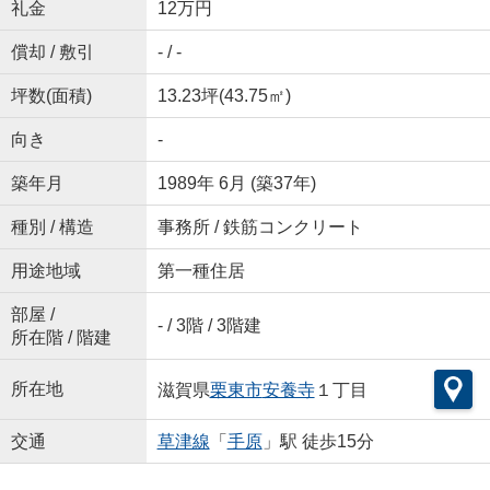
礼金
12万円
償却 / 敷引
- / -
坪数(面積)
13.23坪(43.75㎡)
向き
-
築年月
1989年 6月 (築37年)
種別 / 構造
事務所 / 鉄筋コンクリート
用途地域
第一種住居
部屋 /
- / 3階 / 3階建
所在階 / 階建
所在地
滋賀県
栗東市
安養寺
１丁目
交通
草津線
「
手原
」駅 徒歩15分