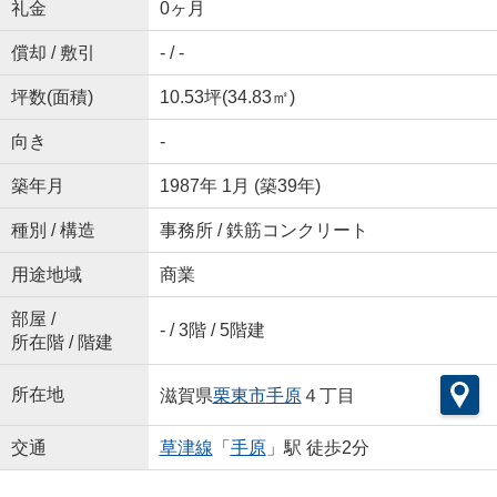
礼金
0ヶ月
償却 / 敷引
- / -
坪数(面積)
10.53坪(34.83㎡)
向き
-
築年月
1987年 1月 (築39年)
種別 / 構造
事務所 / 鉄筋コンクリート
用途地域
商業
部屋 /
- / 3階 / 5階建
所在階 / 階建
所在地
滋賀県
栗東市
手原
４丁目
交通
草津線
「
手原
」駅 徒歩2分