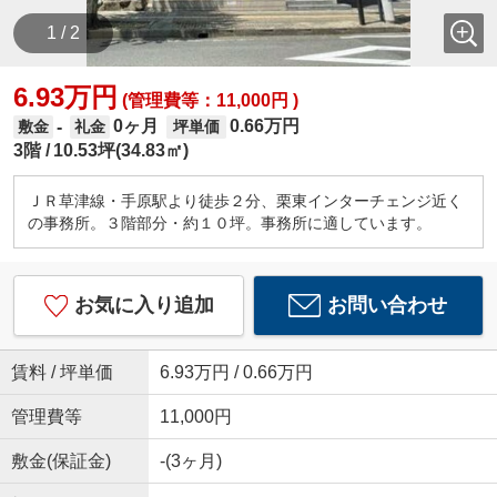
1 / 2
6.93万円
(管理費等：11,000円 )
0ヶ月
0.66万円
-
敷金
礼金
坪単価
3階
10.53坪(34.83㎡)
ＪＲ草津線・手原駅より徒歩２分、栗東インターチェンジ近く
の事務所。３階部分・約１０坪。事務所に適しています。
お気に入り追加
お問い合わせ
賃料 / 坪単価
6.93万円 / 0.66万円
管理費等
11,000円
敷金(保証金)
-(3ヶ月)