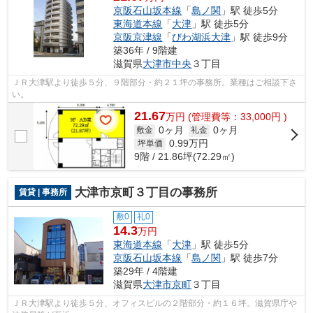
京阪石山坂本線
「
島ノ関
」駅 徒歩5分
東海道本線
「
大津
」駅 徒歩5分
京阪京津線
「
びわ湖浜大津
」駅 徒歩9分
築36年 / 9階建
滋賀県
大津市
中央
３丁目
ＪＲ大津駅より徒歩５分、９階部分・約２１坪の事務所。業種はご相談下さ
い。
21.67
万
円
(管理費等：33,000円 )
0ヶ月
0ヶ月
敷金
礼金
0.99
万円
坪単価
9階 / 21.86坪(72.29㎡)
大津市京町３丁目の事務所
賃貸 | 事務所
敷0
礼0
14.3
万円
東海道本線
「
大津
」駅 徒歩5分
京阪石山坂本線
「
島ノ関
」駅 徒歩7分
築29年 / 4階建
滋賀県
大津市
京町
３丁目
ＪＲ大津駅より徒歩５分、オフィスビルの２階部分・約１６坪。滋賀県庁や