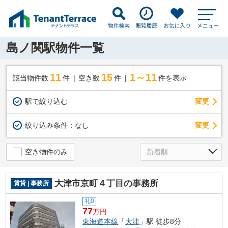
島ノ関駅物件一覧
11
15
1～11
該当物件数
件
空き数
件
件を表示
駅で絞り込む
変更
変更
絞り込み条件：
なし
空き物件のみ
大津市京町４丁目の事務所
賃貸 | 事務所
礼0
77
万円
東海道本線
「
大津
」駅 徒歩8分