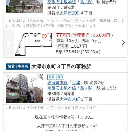
京阪石山坂本線
「
島ノ関
」駅 徒歩5分
築39年 / 6階建
滋賀県
大津市
京町
４丁目
ＪＲ大津駅より徒歩８分、オフィスビルの２階・約７５坪、事務所に適しま
す。周辺には滋賀県庁や裁判所、合同庁舎などがあります。
77
万
円
(管理費等：66,000円 )
10ヶ月
0ヶ月
敷金
礼金
1.01
万円
坪単価
5階 / 75.91坪(250.96㎡)
大津市京町３丁目の事務所
賃貸 | 事務所
敷0
礼0
東海道本線
「
大津
」駅 徒歩7分
京阪石山坂本線
「
島ノ関
」駅 徒歩5分
築36年 / 5階建
滋賀県
大津市
京町
３丁目
ＪＲ大津駅より徒歩７分、オフィスビルの３階・約２４坪。
現在空き物件情報がありません。
「大津市京町３丁目の事務所」への