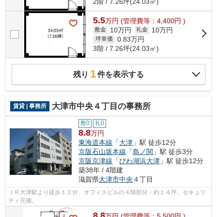
2階 / 7.26坪(24.03㎡)
5.5
万
円
(管理費等：4,400円 )
10万円
10万円
敷金
礼金
0.83
万円
坪単価
3階 / 7.26坪(24.03㎡)
1
残り
件を表示する
大津市中央４丁目の事務所
賃貸 | 事務所
敷0
礼0
8.8
万円
東海道本線
「
大津
」駅 徒歩12分
京阪石山坂本線
「
島ノ関
」駅 徒歩3分
京阪京津線
「
びわ湖浜大津
」駅 徒歩12分
築38年 / 4階建
滋賀県
大津市
中央
４丁目
ＪＲ大津駅より徒歩１２分、オフィスビルの４階部分・約１４坪。セキュリ
ティ完備。
8.8
万
円
(管理費等：5,500円 )