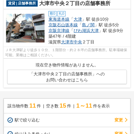
大津市中央２丁目の店舗事務所
賃貸 | 店舗事務所
敷0
礼0
東海道本線
「
大津
」駅 徒歩10分
京阪石山坂本線
「
島ノ関
」駅 徒歩5分
京阪京津線
「
びわ湖浜大津
」駅 徒歩9分
築47年 / 4階建
滋賀県
大津市
中央
２丁目
ＪＲ大津駅より徒歩１０分、１階部分・約２８坪の店舗事務所。駐車場確保
可能。業種はご相談ください。
現在空き物件情報がありません。
「大津市中央２丁目の店舗事務所」への
お問い合わせはこちら
11
15
1～11
該当物件数
件
空き数
件
件を表示
駅で絞り込む
変更
変更
絞り込み条件：
なし