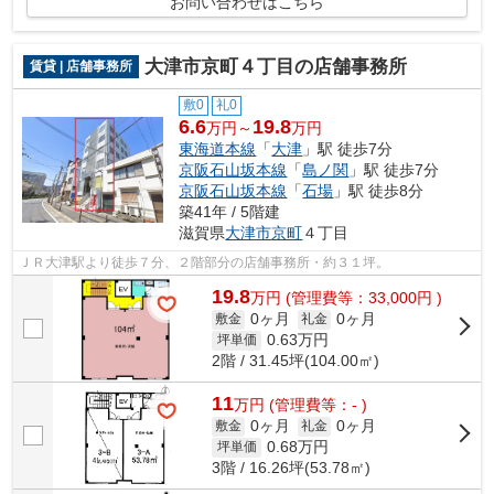
お問い合わせはこちら
大津市京町４丁目の店舗事務所
賃貸 | 店舗事務所
敷0
礼0
6.6
19.8
万円～
万円
東海道本線
「
大津
」駅 徒歩7分
京阪石山坂本線
「
島ノ関
」駅 徒歩7分
京阪石山坂本線
「
石場
」駅 徒歩8分
築41年 / 5階建
滋賀県
大津市
京町
４丁目
ＪＲ大津駅より徒歩７分、２階部分の店舗事務所・約３１坪。
19.8
万
円
(管理費等：33,000円 )
0ヶ月
0ヶ月
敷金
礼金
0.63
万円
坪単価
2階 / 31.45坪(104.00㎡)
11
万
円
(管理費等：- )
0ヶ月
0ヶ月
敷金
礼金
0.68
万円
坪単価
3階 / 16.26坪(53.78㎡)