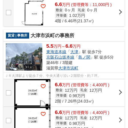
6.6
万
円
(管理費等：11,000円 )
0ヶ月
0ヶ月
敷金
礼金
1.02
万円
坪単価
4階 / 6.46坪(21.37㎡)
大津市浜町の事務所
賃貸 | 事務所
5.5
6.6
万円～
万円
東海道本線
「
大津
」駅 徒歩7分
京阪石山坂本線
「
島ノ関
」駅 徒歩5分
築46年 / 3階建
滋賀県
大津市
浜町
ＪＲ大津駅より徒歩７分、中央大通り沿い２階部分・約７坪。
6.6
万
円
(管理費等：4,400円 )
12万円
12万円
敷金
礼金
0.98
万円
坪単価
2階 / 7.26坪(24.03㎡)
6.6
万
円
(管理費等：4,400円 )
12万円
12万円
敷金
礼金
0.98
万円
坪単価