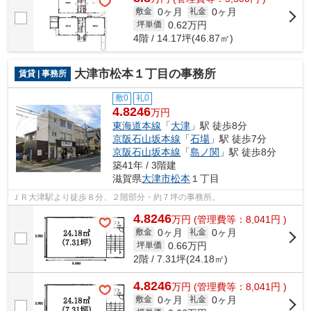
0ヶ月
0ヶ月
敷金
礼金
0.62
万円
坪単価
4階 / 14.17坪(46.87㎡)
大津市松本１丁目の事務所
賃貸 | 事務所
敷0
礼0
4.8246
万円
東海道本線
「
大津
」駅 徒歩8分
京阪石山坂本線
「
石場
」駅 徒歩7分
京阪石山坂本線
「
島ノ関
」駅 徒歩8分
築41年 / 3階建
滋賀県
大津市
松本
１丁目
ＪＲ大津駅より徒歩８分、２階部分・約７坪の事務所。
4.8246
万
円
(管理費等：8,041円 )
0ヶ月
0ヶ月
敷金
礼金
0.66
万円
坪単価
2階 / 7.31坪(24.18㎡)
4.8246
万
円
(管理費等：8,041円 )
0ヶ月
0ヶ月
敷金
礼金