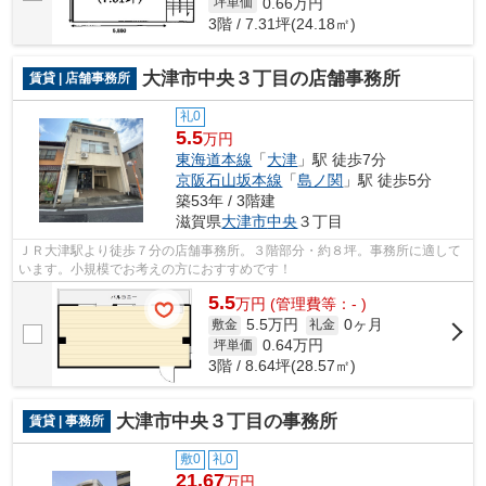
0.66
万円
坪単価
3階 / 7.31坪(24.18㎡)
大津市中央３丁目の店舗事務所
賃貸 | 店舗事務所
礼0
5.5
万円
東海道本線
「
大津
」駅 徒歩7分
京阪石山坂本線
「
島ノ関
」駅 徒歩5分
築53年 / 3階建
滋賀県
大津市
中央
３丁目
ＪＲ大津駅より徒歩７分の店舗事務所。３階部分・約８坪。事務所に適して
います。小規模でお考えの方におすすめです！
5.5
万
円
(管理費等：- )
5.5万円
0ヶ月
敷金
礼金
0.64
万円
坪単価
3階 / 8.64坪(28.57㎡)
大津市中央３丁目の事務所
賃貸 | 事務所
敷0
礼0
21.67
万円