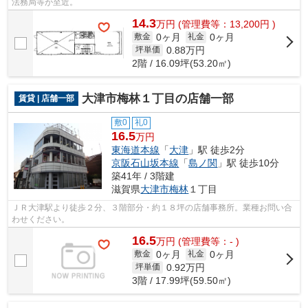
法務局等が至近。
14.3
万
円
(管理費等：13,200円 )
0ヶ月
0ヶ月
敷金
礼金
0.88
万円
坪単価
2階 / 16.09坪(53.20㎡)
大津市梅林１丁目の店舗一部
賃貸 | 店舗一部
敷0
礼0
16.5
万円
東海道本線
「
大津
」駅 徒歩2分
京阪石山坂本線
「
島ノ関
」駅 徒歩10分
築41年 / 3階建
滋賀県
大津市
梅林
１丁目
ＪＲ大津駅より徒歩２分、３階部分・約１８坪の店舗事務所。業種お問い合
わせください。
16.5
万
円
(管理費等：- )
0ヶ月
0ヶ月
敷金
礼金
0.92
万円
坪単価
3階 / 17.99坪(59.50㎡)