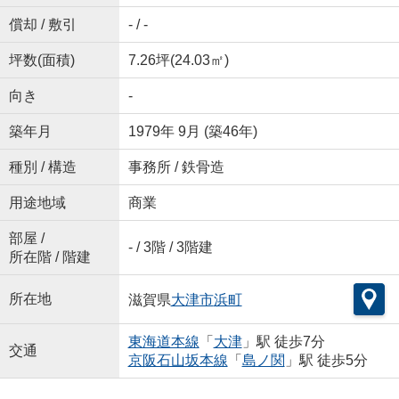
償却 / 敷引
- / -
坪数(面積)
7.26坪(24.03㎡)
向き
-
築年月
1979年 9月 (築46年)
種別 / 構造
事務所 / 鉄骨造
用途地域
商業
部屋 /
- / 3階 / 3階建
所在階 / 階建
所在地
滋賀県
大津市
浜町
東海道本線
「
大津
」駅 徒歩7分
交通
京阪石山坂本線
「
島ノ関
」駅 徒歩5分