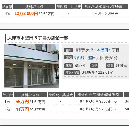
敷金/礼金/保証金/償却/敷引
所在階
賃料/坪単価
管理費・共益費
13
万
2,000
円
1階
-
3ヶ月
/
1ヶ月
/
-
/
-
/
-
/
0.62
万円
大津市本堅田５丁目の店舗一部
滋賀県
大津市
本堅田
５丁目
住所
交通
湖西線
「
堅田
」駅 徒歩1分
築32年
-
鉄骨造
築年
階数
構造
34.06坪 / 112.61㎡
坪数/面積
敷金/礼金/保証金/償却/敷引
所在階
賃料/坪単価
管理費・共益費
55
万円
1階
-
0ヶ月
/
0ヶ月
/
275万円
/
-
/
-
34
/
1.61
万円
44
万円
2階
-
0ヶ月
/
0ヶ月
/
220万円
/
-
/
-
50
/
0.87
万円