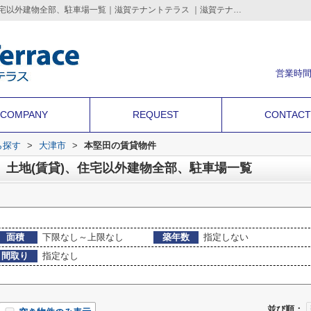
大津市本堅田の店舗、事務所、土地(賃貸)、住宅以外建物全部、駐車場一覧｜滋賀テナントテラス ｜滋賀テナントテラス | 滋賀のテナント店舗・事務所・倉庫・借地などの事業用不動産を情報満載
営業時間
COMPANY
REQUEST
CONTACT
ら探す
>
大津市
>
本堅田の賃貸物件
、土地(賃貸)、住宅以外建物全部、駐車場一覧
面積
下限なし～上限なし
築年数
指定しない
間取り
指定なし
並び順：