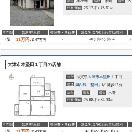
築26年
1階建
木
築年
階数
構造
23.17坪 / 76.61㎡
坪数/面積
敷金/礼金/保証金/償却/敷引
所在階
賃料/坪単価
管理費・共益費
11
万円
1階
-
-
/
0ヶ月
/
2ヶ月
/
-
/
-
2
/
0.47
万円
大津市本堅田１丁目の店舗
滋賀県
大津市
本堅田
１丁目
住所
交通
湖西線
「
堅田
」駅 徒歩21分
-
-
木造
築年
階数
構造
25.68坪 / 84.90㎡
坪数/面積
敷金/礼金/保証金/償却/敷引
所在階
賃料/坪単価
管理費・共益費
11
万円
1階
-
0ヶ月
/
2ヶ月
/
2ヶ月
/
-
/
-
2
/
0.43
万円