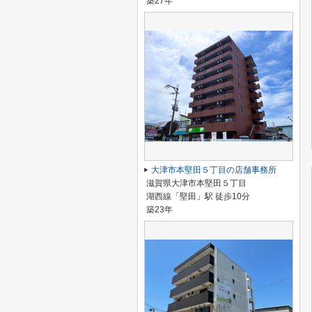
築27年
大津市本堅田５丁目の店舗事務所
滋賀県大津市本堅田５丁目
湖西線「堅田」駅 徒歩10分
築23年