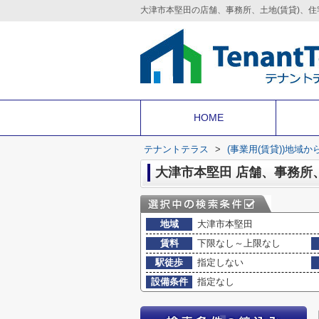
HOME
テナントテラス
>
(事業用(賃貸))地域か
大津市本堅田 店舗、事務所
地域
大津市本堅田
賃料
下限なし～上限なし
駅徒歩
指定しない
設備条件
指定なし