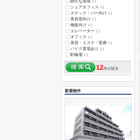
静かな環境
(-)
シェアオフィス
(-)
スナック・バー向け
(-)
美容室向け
(-)
物販向け
(-)
エレベーター
(-)
オフィス
(-)
美容・エステ・医療
(-)
バイク置場あり
(-)
駐輪場
(-)
12
件が該当
新着物件