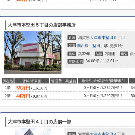
大津市本堅田５丁目の店舗事務所
滋賀県
大津市
本堅田
５丁目
住所
交通
湖西線
「
堅田
」駅 徒歩1分
築32年
2階建
鉄
築年
階数
構造
34.06坪 / 112.61㎡
坪数/面積
敷金/礼金/保証金/償却/敷引
所在階
賃料/坪単価
管理費・共益費
55
万円
1階
-
0ヶ月
/
0ヶ月
/
275万円
/
-
/
-
34
/
1.61
万円
44
万円
2階
-
0ヶ月
/
0ヶ月
/
220万円
/
-
/
-
50
/
0.87
万円
大津市本堅田４丁目の店舗一部
滋賀県
大津市
本堅田
４丁目
住所