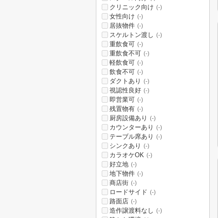
クリニック向け
(-)
女性向け
(-)
居抜物件
(-)
スケルトン渡し
(-)
重飲食可
(-)
重飲食不可
(-)
軽飲食可
(-)
飲食不可
(-)
ダクトあり
(-)
視認性良好
(-)
即営業可
(-)
残置物有
(-)
厨房設備あり
(-)
カウンターあり
(-)
テーブル席あり
(-)
シンクあり
(-)
カラオケOK
(-)
好立地
(-)
地下物件
(-)
商店街
(-)
ロードサイド
(-)
路面店
(-)
造作譲渡料なし
(-)