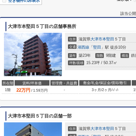
空き物件のみ表示
該当公開
大津市本堅田５丁目の店舗事務所
滋賀県
大津市
本堅田
５丁目
住所
交通
湖西線
「
堅田
」駅 徒歩10分
築23年
9階建
鉄
築年
階数
構造
15.23坪 / 50.37㎡
坪数/面積
敷金/礼金/保証金/償却/敷引
所在階
賃料/坪単価
管理費・共益費
22
万円
1階
-
3ヶ月
/
2ヶ月
/
-
/
-
/
-
1
/
1.59
万円
大津市本堅田５丁目の店舗一部
滋賀県
大津市
本堅田
５丁目
住所