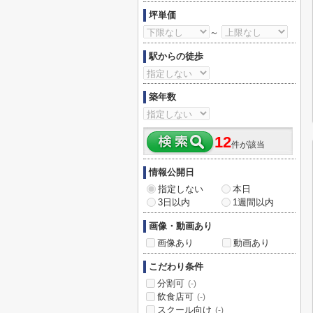
坪単価
～
駅からの徒歩
築年数
12
件が該当
情報公開日
指定しない
本日
3日以内
1週間以内
画像・動画あり
画像あり
動画あり
こだわり条件
分割可
(-)
飲食店可
(-)
スクール向け
(-)