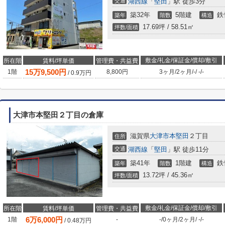
交通
湖西線
「
堅田
」駅 徒歩3分
築32年
5階建
鉄
築年
階数
構造
17.69坪 / 58.51㎡
坪数/面積
敷金/礼金/保証金/償却/敷引
所在階
賃料/坪単価
管理費・共益費
15
万
9,500
円
1階
8,800円
3ヶ月
/
2ヶ月
/
-
/
-
/
-
/
0.9
万円
大津市本堅田２丁目の倉庫
滋賀県
大津市
本堅田
２丁目
住所
交通
湖西線
「
堅田
」駅 徒歩11分
築41年
1階建
鉄
築年
階数
構造
13.72坪 / 45.36㎡
坪数/面積
敷金/礼金/保証金/償却/敷引
所在階
賃料/坪単価
管理費・共益費
6
万
6,000
円
1階
-
-
/
0ヶ月
/
2ヶ月
/
-
/
-
/
0.48
万円