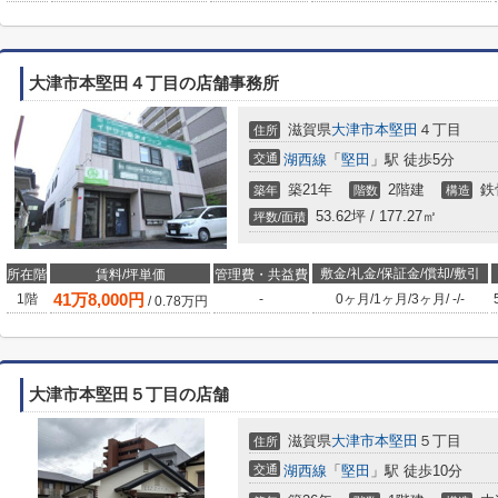
大津市本堅田４丁目の店舗事務所
滋賀県
大津市
本堅田
４丁目
住所
交通
湖西線
「
堅田
」駅 徒歩5分
築21年
2階建
鉄
築年
階数
構造
53.62坪 / 177.27㎡
坪数/面積
敷金/礼金/保証金/償却/敷引
所在階
賃料/坪単価
管理費・共益費
41
万
8,000
円
1階
-
0ヶ月
/
1ヶ月
/
3ヶ月
/
-
/
-
/
0.78
万円
大津市本堅田５丁目の店舗
滋賀県
大津市
本堅田
５丁目
住所
交通
湖西線
「
堅田
」駅 徒歩10分