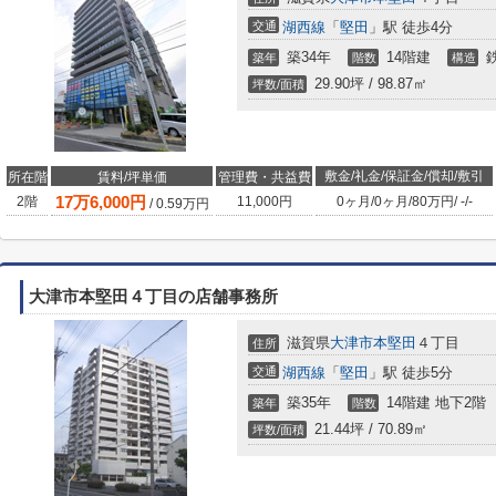
交通
湖西線
「
堅田
」駅 徒歩4分
築34年
14階建
築年
階数
構造
29.90坪 / 98.87㎡
坪数/面積
敷金/礼金/保証金/償却/敷引
所在階
賃料/坪単価
管理費・共益費
17
万
6,000
円
2階
11,000円
0ヶ月
/
0ヶ月
/
80万円
/
-
/
-
/
0.59
万円
大津市本堅田４丁目の店舗事務所
滋賀県
大津市
本堅田
４丁目
住所
交通
湖西線
「
堅田
」駅 徒歩5分
築35年
14階建 地下2階
築年
階数
21.44坪 / 70.89㎡
坪数/面積