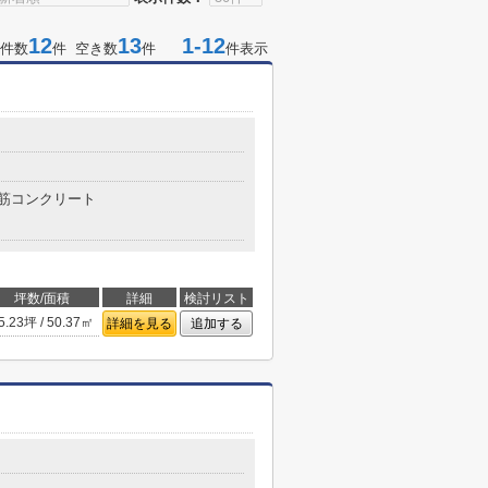
12
13
1-12
件数
件 空き数
件
件表示
筋コンクリート
坪数/面積
詳細
検討リスト
5.23坪 / 50.37㎡
詳細を見る
追加する