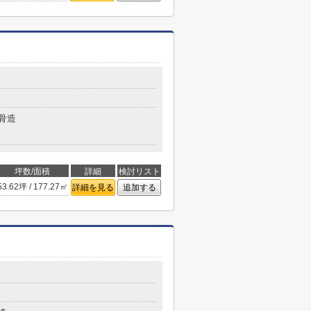
骨造
坪数/面積
詳細
検討リスト
53.62坪 / 177.27㎡
詳細を見る
追加する