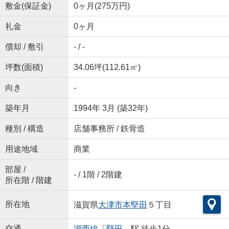
敷金(保証金)
0ヶ月(275万円)
礼金
0ヶ月
償却 / 敷引
- / -
坪数(面積)
34.06坪(112.61㎡)
向き
-
築年月
1994年 3月 (築32年)
種別 / 構造
店舗事務所 / 鉄骨造
用途地域
商業
部屋 /
- / 1階 / 2階建
所在階 / 階建
所在地
滋賀県
大津市
本堅田
５丁目
交通
湖西線
「
堅田
」駅 徒歩1分