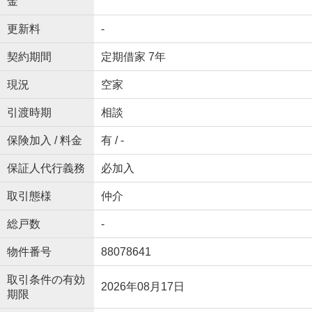
金
更新料
-
契約期間
定期借家 7年
現況
空家
引渡時期
相談
保険加入 / 料金
有 / -
保証人代行義務
必加入
取引態様
仲介
総戸数
-
物件番号
88078641
取引条件の有効
2026年08月17日
期限