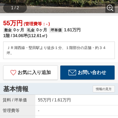
1 / 2
55万円
(管理費等：- )
0ヶ月
0ヶ月
1.61万円
敷金
礼金
坪単価
1階
34.06坪(112.61㎡)
ＪＲ湖西線・堅田駅より徒歩１分、１階部分の店舗・約３４
坪。
お気に入り追加
お問い合わせ
基本情報
情報の見方
賃料 / 坪単価
55万円 / 1.61万円
管理費等
-