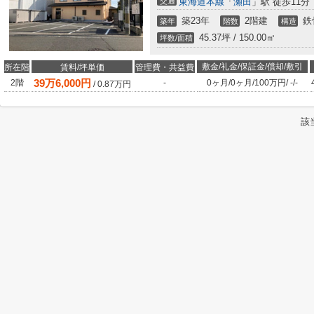
交通
東海道本線
「
瀬田
」駅 徒歩11分
築23年
2階建
鉄
築年
階数
構造
45.37坪 / 150.00㎡
坪数/面積
敷金/礼金/保証金/償却/敷引
所在階
賃料/坪単価
管理費・共益費
39
万
6,000
円
2階
-
0ヶ月
/
0ヶ月
/
100万円
/
-
/
-
/
0.87
万円
該