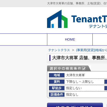
HOME
テナントテラス
>
(事業用(賃貸))地域か
大津市大将軍 店舗、事務所
地域
大津市大将軍
賃料
下限なし～上限なし
駅徒歩
指定しない
設備条件
指定なし