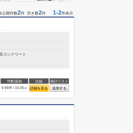
2
2
1-2
当公開件数
件 空き数
件
件表示
筋コンクリート
坪数/面積
詳細
検討リスト
9.99坪 / 33.05㎡
詳細を見る
追加する