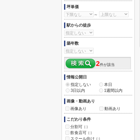
坪単価
～
駅からの徒歩
築年数
2
件が該当
情報公開日
指定しない
本日
3日以内
1週間以内
画像・動画あり
画像あり
動画あり
こだわり条件
分割可
(-)
飲食店可
(-)
スクール向け
(-)