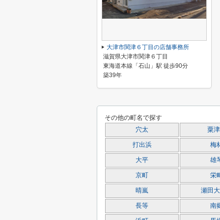
大津市関津６丁目の店舗事務所
滋賀県大津市関津６丁目
東海道本線「石山」駅 徒歩90分
築39年
その他の町名で探す
穴太
粟津
打出浜
梅
大平
雄
京町
栄
晴嵐
瀬田大
長等
南