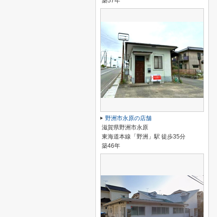
築57年
野洲市永原の店舗
滋賀県野洲市永原
東海道本線「野洲」駅 徒歩35分
築46年