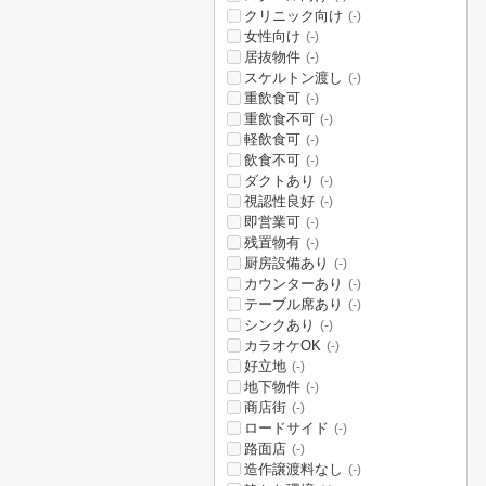
クリニック向け
(-)
女性向け
(-)
居抜物件
(-)
スケルトン渡し
(-)
重飲食可
(-)
重飲食不可
(-)
軽飲食可
(-)
飲食不可
(-)
ダクトあり
(-)
視認性良好
(-)
即営業可
(-)
残置物有
(-)
厨房設備あり
(-)
カウンターあり
(-)
テーブル席あり
(-)
シンクあり
(-)
カラオケOK
(-)
好立地
(-)
地下物件
(-)
商店街
(-)
ロードサイド
(-)
路面店
(-)
造作譲渡料なし
(-)