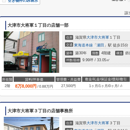
空き物件のみ表示
該
大津市大将軍１丁目の店舗一部
滋賀県
大津市
大将軍
１丁目
住所
交通
東海道本線
「
瀬田
」駅 徒歩15分
築30年
4階建
鉄
築年
階数
構造
9.99坪 / 33.05㎡
坪数/面積
敷金/礼金/保証金/償却/敷引
所在階
賃料/坪単価
管理費・共益費
8
万
8,000
円
2階
27,500円
1ヶ月
/
1ヶ月
/
0ヶ月
/
-
/
-
/
0.88
万円
大津市大将軍３丁目の店舗事務所
滋賀県
大津市
大将軍
３丁目
住所