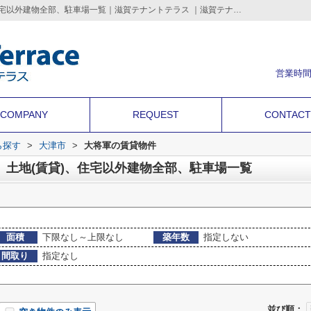
大津市大将軍の店舗、事務所、土地(賃貸)、住宅以外建物全部、駐車場一覧｜滋賀テナントテラス ｜滋賀テナントテラス | 滋賀のテナント店舗・事務所・倉庫・借地などの事業用不動産を情報満載
営業時間
COMPANY
REQUEST
CONTACT
ら探す
>
大津市
>
大将軍の賃貸物件
、土地(賃貸)、住宅以外建物全部、駐車場一覧
面積
下限なし～上限なし
築年数
指定しない
間取り
指定なし
並び順：