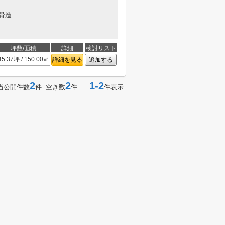
骨造
坪数/面積
詳細
検討リスト
45.37坪 / 150.00㎡
詳細を見る
追加する
2
2
1-2
当公開件数
件 空き数
件
件表示