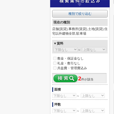
種別で絞り込む
現在の種別
店舗(賃貸),事務所(賃貸),土地(賃貸),住
宅以外建物全部,駐車場
▼賃料
～
敷金・保証金なし
礼金・敷引なし
共益費・管理費込み
2
件が該当
面積
～
坪数
～