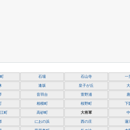
町
石場
石山寺
一
林
逢坂
皇子が丘
琴
音羽台
萱野浦
町
相模町
桜野町
下
江町
高砂町
大将軍
郷
におの浜
西の庄
蓮