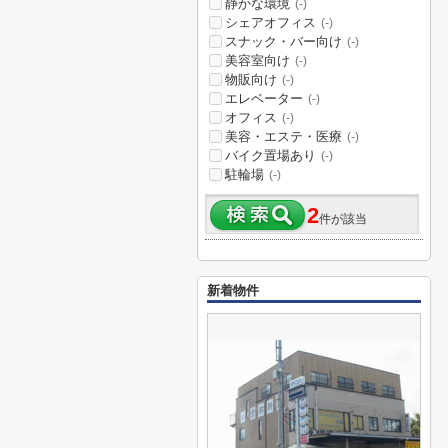
静かな環境
(-)
シェアオフィス
(-)
スナック・バー向け
(-)
美容室向け
(-)
物販向け
(-)
エレベーター
(-)
オフィス
(-)
美容・エステ・医療
(-)
バイク置場あり
(-)
駐輪場
(-)
2
件が該当
新着物件