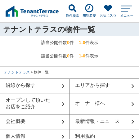
テナントテラスの物件一覧
該当公開件数
0
件
1-0
件表示
該当公開件数
0
件
1-0
件表示
テナントテラス
>
物件一覧
沿線から探す
エリアから探す
オープンして頂いた
オーナー様へ
お店をご紹介
会社概要
最新情報・ニュース
個人情報
利用規約