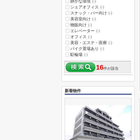
静かな環境
(-)
シェアオフィス
(-)
スナック・バー向け
(-)
美容室向け
(-)
物販向け
(-)
エレベーター
(-)
オフィス
(-)
美容・エステ・医療
(-)
バイク置場あり
(-)
駐輪場
(-)
16
件が該当
新着物件