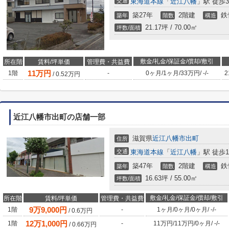
交通
東海道本線
「
近江八幡
」駅 徒歩3
築27年
2階建
鉄
築年
階数
構造
21.17坪 / 70.00㎡
坪数/面積
敷金/礼金/保証金/償却/敷引
所在階
賃料/坪単価
管理費・共益費
11
万円
1階
-
0ヶ月
/
1ヶ月
/
33万円
/
-
/
-
2
/
0.52
万円
近江八幡市出町の店舗一部
滋賀県
近江八幡市
出町
住所
交通
東海道本線
「
近江八幡
」駅 徒歩1
築47年
2階建
鉄
築年
階数
構造
16.63坪 / 55.00㎡
坪数/面積
敷金/礼金/保証金/償却/敷引
所在階
賃料/坪単価
管理費・共益費
9
万
9,000
円
1階
-
1ヶ月
/
0ヶ月
/
0ヶ月
/
-
/
-
/
0.6
万円
12
万
1,000
円
1階
-
11万円
/
11万円
/
0ヶ月
/
-
/
-
/
0.66
万円