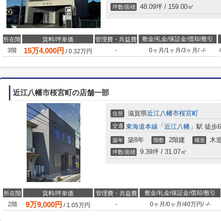
48.09坪 / 159.00㎡
坪数/面積
敷金/礼金/保証金/償却/敷引
所在階
賃料/坪単価
管理費・共益費
15
万
4,000
円
3階
-
0ヶ月
/
1ヶ月
/
3ヶ月
/
-
/
-
/
0.32
万円
近江八幡市桜宮町の店舗一部
滋賀県
近江八幡市
桜宮町
住所
交通
東海道本線
「
近江八幡
」駅 徒歩
築8年
2階建
木
築年
階数
構造
9.39坪 / 31.07㎡
坪数/面積
敷金/礼金/保証金/償却/敷引
所在階
賃料/坪単価
管理費・共益費
9
万
9,000
円
2階
-
0ヶ月
/
0ヶ月
/
40万円
/
-
/
-
/
1.05
万円