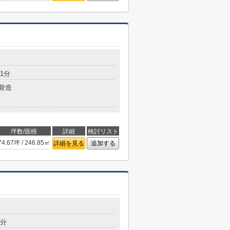
1分
骨造
坪数/面積
詳細
検討リスト
74.67坪 / 246.85㎡
詳細を見る
追加する
1分