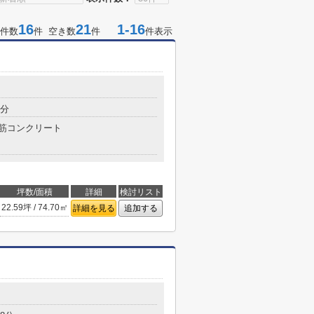
16
21
1-16
件数
件 空き数
件
件表示
9分
筋コンクリート
坪数/面積
詳細
検討リスト
22.59坪 / 74.70㎡
詳細を見る
追加する