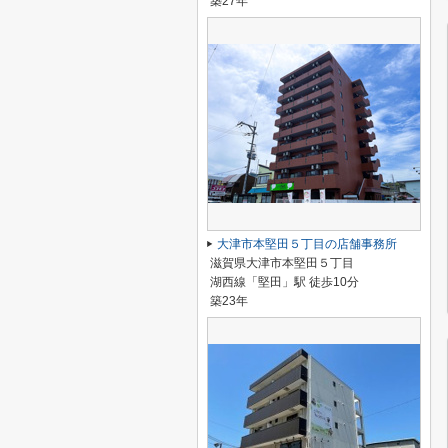
築27年
大津市本堅田５丁目の店舗事務所
滋賀県大津市本堅田５丁目
湖西線「堅田」駅 徒歩10分
築23年