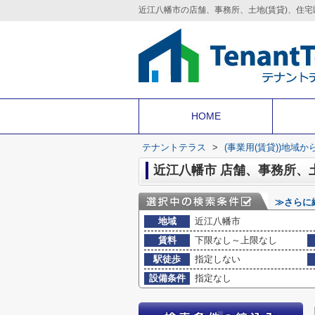
HOME
テナントテラス
>
(事業用(賃貸))地域か
近江八幡市 店舗、事務所、
≫さらに
地域
近江八幡市
賃料
下限なし～上限なし
駅徒歩
指定しない
設備条件
指定なし