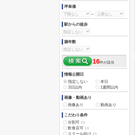
坪単価
～
駅からの徒歩
築年数
16
件が該当
情報公開日
指定しない
本日
3日以内
1週間以内
画像・動画あり
画像あり
動画あり
こだわり条件
分割可
(-)
飲食店可
(-)
スクール向け
(-)