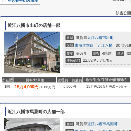
空き物件のみ表示
該当公開
近江八幡市出町の店舗一部
滋賀県
近江八幡市
出町
住所
交通
東海道本線
「
近江八幡
」駅 徒歩
築37年
4階建
鉄
築年
階数
構造
22.59坪 / 74.70㎡
坪数/面積
敷金/礼金/保証金/償却/敷引
所在階
賃料/坪単価
管理費・共益費
15
万
4,000
円
1階
5,500円
15万円
/
16.5万円
/
0ヶ月
/
-
/
-
/
0.68
万円
近江八幡市馬淵町の店舗一部
滋賀県
近江八幡市
馬淵町
住所