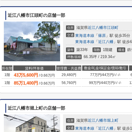
近江八幡市江頭町の店舗一部
滋賀県
近江八幡市
江頭町
住所
交通
東海道本線
「
篠原
」駅 徒歩35分
東海道本線
「
近江八幡
」駅 徒歩6
築33年
1階建
鉄
築年
階数
構造
66.35坪 / 219.34㎡
坪数/面積
敷金/礼金/保証金/償却/敷引
所在階
賃料/坪単価
管理費・共益費
43
万
5,600
円
1階
29,480円
77万円
/
44万円
/
-
/
-
/
-
/
0.66
万円
85
万
1,400
円
1階
56,760円
99万円
/
440万円
/
-
/
-
/
-
1
/
0.66
万円
近江八幡市堀上町の店舗一部
滋賀県
近江八幡市
堀上町
住所
交通
東海道本線
「
近江八幡
」駅 徒歩1