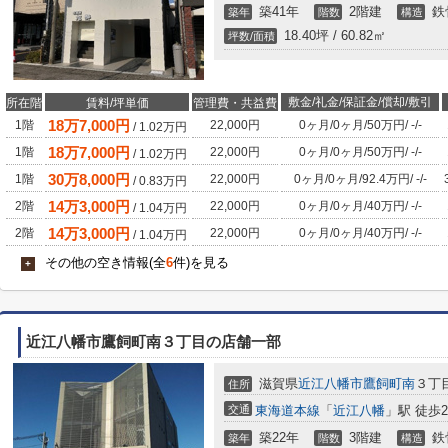
築41年
2階建
鉄
築年
階数
構造
18.40坪 / 60.82㎡
坪数/面積
敷金/礼金/保証金/償却/敷引
所在階
賃料/坪単価
管理費・共益費
18
万
7,000
円
1階
22,000円
0ヶ月
/
0ヶ月
/
50万円
/
-
/
-
/
1.02
万円
18
万
7,000
円
1階
22,000円
0ヶ月
/
0ヶ月
/
50万円
/
-
/
-
/
1.02
万円
30
万
8,000
円
1階
22,000円
0ヶ月
/
0ヶ月
/
92.4万円
/
-
/
-
/
0.83
万円
14
万
3,000
円
2階
22,000円
0ヶ月
/
0ヶ月
/
40万円
/
-
/
-
/
1.04
万円
14
万
3,000
円
2階
22,000円
0ヶ月
/
0ヶ月
/
40万円
/
-
/
-
/
1.04
万円
その他の空き情報(全
6
件)を見る
+
近江八幡市鷹飼町南３丁目の店舗一部
滋賀県
近江八幡市
鷹飼町南
３丁
住所
交通
東海道本線
「
近江八幡
」駅 徒歩
築22年
3階建
鉄
築年
階数
構造