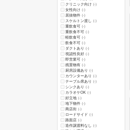
クリニック向け
(-)
女性向け
(-)
居抜物件
(-)
スケルトン渡し
(-)
重飲食可
(-)
重飲食不可
(-)
軽飲食可
(-)
飲食不可
(-)
ダクトあり
(-)
視認性良好
(-)
即営業可
(-)
残置物有
(-)
厨房設備あり
(-)
カウンターあり
(-)
テーブル席あり
(-)
シンクあり
(-)
カラオケOK
(-)
好立地
(-)
地下物件
(-)
商店街
(-)
ロードサイド
(-)
路面店
(-)
造作譲渡料なし
(-)