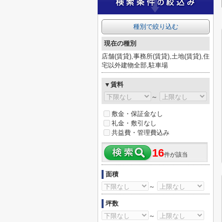
種別で絞り込む
現在の種別
店舗(賃貸),事務所(賃貸),土地(賃貸),住
宅以外建物全部,駐車場
▼賃料
～
敷金・保証金なし
礼金・敷引なし
共益費・管理費込み
16
件が該当
面積
～
坪数
～