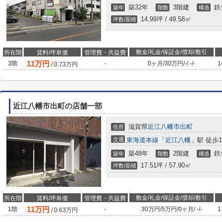
築32年
3階建
鉄
築年
階数
構造
14.99坪 / 49.58㎡
坪数/面積
敷金/礼金/保証金/償却/敷引
所在階
賃料/坪単価
管理費・共益費
11
万円
3階
-
0ヶ月
/
30万円
/
-
/
-
/
-
1
/
0.73
万円
近江八幡市出町の店舗一部
滋賀県
近江八幡市
出町
住所
交通
東海道本線
「
近江八幡
」駅 徒歩1
築48年
2階建
鉄
築年
階数
構造
17.51坪 / 57.90㎡
坪数/面積
敷金/礼金/保証金/償却/敷引
所在階
賃料/坪単価
管理費・共益費
11
万円
1階
-
30万円
/
5万円
/
0ヶ月
/
-
/
-
1
/
0.63
万円