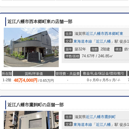
近江八幡市西本郷町東の店舗一部
滋賀県
近江八幡市
西本郷町東
住所
交通
東海道本線
「
近江八幡
」駅 徒歩1
築32年
2階建
鉄
築年
階数
構造
74.67坪 / 246.85㎡
坪数/面積
敷金/礼金/保証金/償却/敷引
所在階
賃料/坪単価
管理費・共益費
48
万
4,000
円
1-2階
-
0ヶ月
/
0ヶ月
/
5ヶ月
/
-
/
-
/
0.65
万円
近江八幡市鷹飼町の店舗一部
滋賀県
近江八幡市
鷹飼町
住所
交通
東海道本線
「
近江八幡
」駅 徒歩