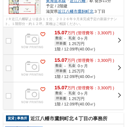
東海道本線
「
近江八幡
」駅 徒歩11分
予定 / 2階建
滋賀県
近江八幡市
鷹飼町北
３丁目
ＪＲ近江八幡駅より徒歩１１分、２０２６年９月末完成予定の新築テナン
ト。１階部分・約１２坪。業種はご相談ください。
15.07
万
円
(管理費等：3,300円 )
0ヶ月
敷金
-
礼金
1.25
万円
坪単価
1階 / 12.09坪(40.00㎡)
15.07
万
円
(管理費等：3,300円 )
0ヶ月
敷金
-
礼金
1.25
万円
坪単価
1階 / 12.09坪(40.00㎡)
15.07
万
円
(管理費等：3,300円 )
0ヶ月
敷金
-
礼金
1.25
万円
坪単価
1階 / 12.09坪(40.00㎡)
近江八幡市鷹飼町北４丁目の事務所
賃貸 | 事務所