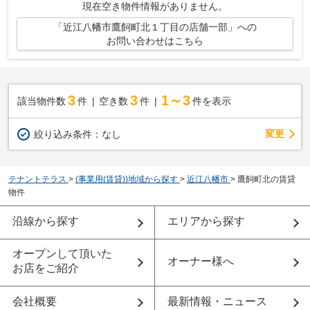
現在空き物件情報がありません。
「近江八幡市鷹飼町北１丁目の店舗一部」への
お問い合わせはこちら
3
3
1～3
該当物件数
件
空き数
件
件を表示
変更
絞り込み条件：
なし
テナントテラス
>
(事業用(賃貸))地域から探す
>
近江八幡市
>
鷹飼町北の賃貸
物件
沿線から探す
エリアから探す
オープンして頂いた
オーナー様へ
お店をご紹介
会社概要
最新情報・ニュース