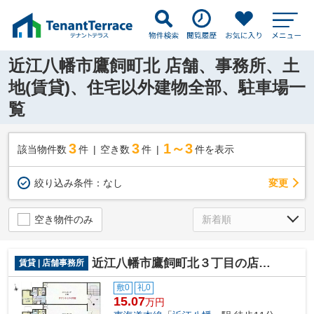
近江八幡市鷹飼町北 店舗、事務所、土
地(賃貸)、住宅以外建物全部、駐車場一
覧
3
3
1～3
該当物件数
件
空き数
件
件を表示
変更
絞り込み条件：
なし
空き物件のみ
近江八幡市鷹飼町北３丁目の店舗事務所
賃貸 | 店舗事務所
敷0
礼0
15.07
万円