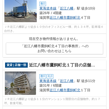
敷0
東海道本線
「
近江八幡
」駅 徒歩10分
築26年 / 4階建
滋賀県
近江八幡市
鷹飼町北
４丁目
ＪＲ近江八幡駅より徒歩１０分のオフィスビル一棟、約１３４坪。駐車場４
台付き。
現在空き物件情報がありません。
「近江八幡市鷹飼町北４丁目の事務所」への
お問い合わせはこちら
近江八幡市鷹飼町北１丁目の店舗一部
賃貸 | 店舗一部
敷0
礼0
東海道本線
「
近江八幡
」駅 徒歩11分
築31年 / 6階建
滋賀県
近江八幡市
鷹飼町北
１丁目
ＪＲ近江八幡駅より徒歩１１分のマンション１階部分の店舗物件。約１７
坪。飲食可能。