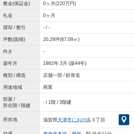
敷金(保証金)
0ヶ月(220万円)
礼金
0ヶ月
償却 / 敷引
- / -
坪数(面積)
20.29坪(67.09㎡)
向き
-
築年月
1982年 3月 (築44年)
種別 / 構造
店舗一部 / 鉄骨造
用途地域
商業
部屋 /
- / 1階 / 3階建
所在階 / 階建
所在地
滋賀県
大津市
におの浜
３丁目
交通
東海道本線
「
膳所
」駅 徒歩11分