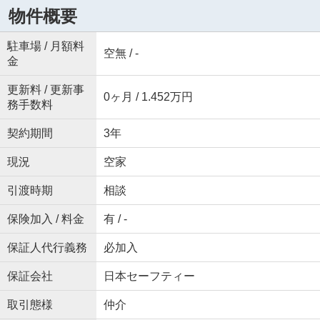
物件概要
駐車場 / 月額料
空無 / -
金
更新料 / 更新事
0ヶ月 / 1.452万円
務手数料
契約期間
3年
現況
空家
引渡時期
相談
保険加入 / 料金
有 / -
保証人代行義務
必加入
保証会社
日本セーフティー
取引態様
仲介