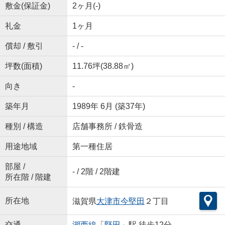
敷金(保証金)
2ヶ月(-)
礼金
1ヶ月
償却 / 敷引
- / -
坪数(面積)
11.76坪(38.88㎡)
向き
-
築年月
1989年 6月 (築37年)
種別 / 構造
店舗事務所 / 鉄骨造
用途地域
第一種住居
部屋 /
- / 2階 / 2階建
所在階 / 階建
所在地
滋賀県
大津市
今堅田
２丁目
交通
湖西線
「
堅田
」駅 徒歩12分