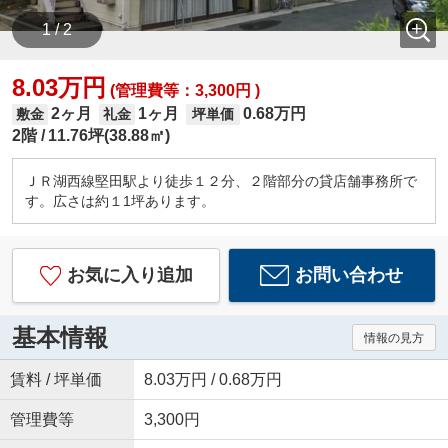
1 / 2
8.03万円
(管理費等：3,300円 )
2ヶ月
1ヶ月
0.68万円
敷金
礼金
坪単価
2階
11.76坪(38.88㎡)
ＪＲ湖西線堅田駅より徒歩１２分、２階部分の貸店舗事務所で
す。広さは約１1坪あります。
お気に入り追加
お問い合わせ
基本情報
情報の見方
賃料 / 坪単価
8.03万円 / 0.68万円
管理費等
3,300円