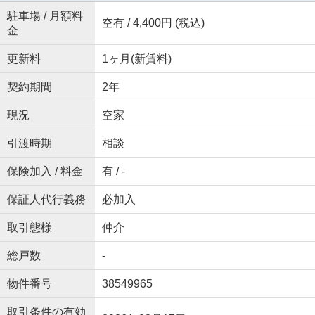
駐車場 / 月額料
空有 / 4,400円 (税込)
金
更新料
1ヶ月(新賃料)
契約期間
2年
現況
空家
引渡時期
相談
保険加入 / 料金
有 / -
保証人代行義務
必加入
取引態様
仲介
総戸数
-
物件番号
38549965
取引条件の有効