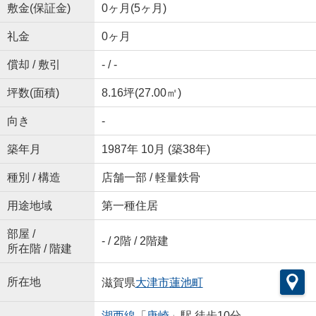
敷金(保証金)
0ヶ月(5ヶ月)
礼金
0ヶ月
償却 / 敷引
- / -
坪数(面積)
8.16坪(27.00㎡)
向き
-
築年月
1987年 10月 (築38年)
種別 / 構造
店舗一部 / 軽量鉄骨
用途地域
第一種住居
部屋 /
- / 2階 / 2階建
所在階 / 階建
所在地
滋賀県
大津市
蓮池町
湖西線
「
唐崎
」駅 徒歩10分