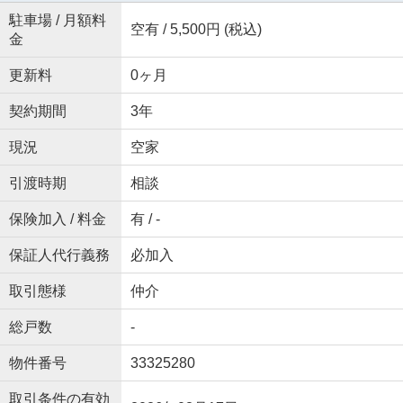
駐車場 / 月額料
空有 / 5,500円 (税込)
金
更新料
0ヶ月
契約期間
3年
現況
空家
引渡時期
相談
保険加入 / 料金
有 / -
保証人代行義務
必加入
取引態様
仲介
総戸数
-
物件番号
33325280
取引条件の有効