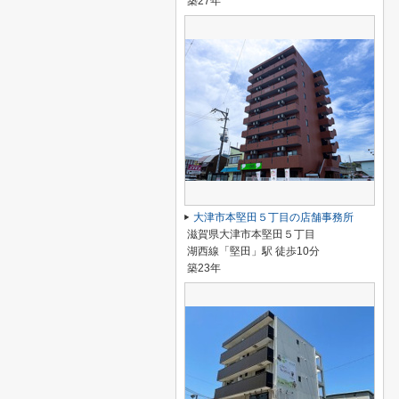
築27年
大津市本堅田５丁目の店舗事務所
滋賀県大津市本堅田５丁目
湖西線「堅田」駅 徒歩10分
築23年