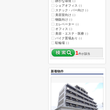
静かな環境
(-)
シェアオフィス
(-)
スナック・バー向け
(-)
美容室向け
(-)
物販向け
(-)
エレベーター
(-)
オフィス
(-)
美容・エステ・医療
(-)
バイク置場あり
(-)
駐輪場
(-)
1
件が該当
新着物件