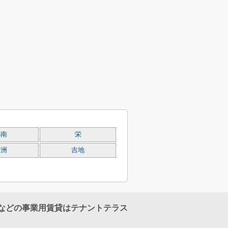
小南
栄
野洲
吉地
などの事業用賃貸はテナントテラス