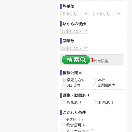
坪単価
～
駅からの徒歩
築年数
1
件が該当
情報公開日
指定しない
本日
3日以内
1週間以内
画像・動画あり
画像あり
動画あり
こだわり条件
分割可
(-)
飲食店可
(-)
スクール向け
(-)