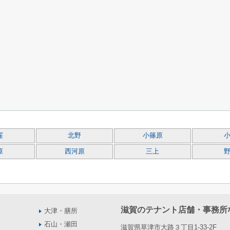
窪
北野
小篠原
原
西河原
三上
滋賀のテナント店舗・事務所
大津・膳所
石山・瀬田
滋賀県草津市大路３丁目1-33-2F