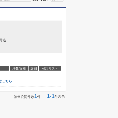
骨造
坪数/面積
詳細
検討リスト
はこちら
1
1-1
該当公開件数
件
件表示