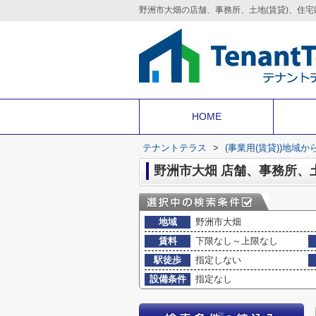
HOME
テナントテラス
>
(事業用(賃貸))地域か
野洲市大畑 店舗、事務所、
地域
野洲市大畑
賃料
下限なし～上限なし
駅徒歩
指定しない
設備条件
指定なし