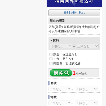
種別で絞り込む
現在の種別
店舗(賃貸),事務所(賃貸),土地(賃貸),住
宅以外建物全部,駐車場
▼賃料
～
敷金・保証金なし
礼金・敷引なし
共益費・管理費込み
1
件が該当
面積
～
坪数
～