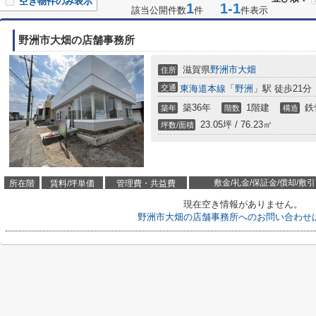
空き物件のみ表示
1
1-1
該当公開件数
件
件表示
野洲市大畑の店舗事務所
滋賀県
野洲市
大畑
住所
交通
東海道本線
「
野洲
」駅 徒歩21分
築36年
1階建
鉄
築年
階数
構造
23.05坪 / 76.23㎡
坪数/面積
敷金/礼金/保証金/償却/敷引
所在階
賃料/坪単価
管理費・共益費
現在空き情報がありません。
野洲市大畑の店舗事務所へのお問い合わせ