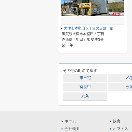
大津市本堅田５丁目の店舗一部
滋賀県大津市本堅田５丁目
湖西線「堅田」駅 徒歩3分
築32年
その他の町名で探す
市三宅
乙
冨波甲
永
六条
ホーム
飲食
会社概要
オフィス