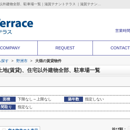
野洲市大畑の店舗、事務所、土地(賃貸)、住宅以外建物全部、駐車場一覧｜滋賀テナントテラス ｜滋賀テナントテラス | 滋賀のテナント店舗・事務所・倉庫・借地などの事業用不動産を情報満載
営業時間
COMPANY
REQUEST
CONTACT
ら探す
>
野洲市
>
大畑の賃貸物件
土地(賃貸)、住宅以外建物全部、駐車場一覧
面積
下限なし～上限なし
築年数
指定しない
間取り
指定なし
並び順：