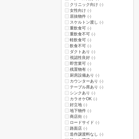
クリニック向け
(-)
女性向け
(-)
居抜物件
(-)
スケルトン渡し
(-)
重飲食可
(-)
重飲食不可
(-)
軽飲食可
(-)
飲食不可
(-)
ダクトあり
(-)
視認性良好
(-)
即営業可
(-)
残置物有
(-)
厨房設備あり
(-)
カウンターあり
(-)
テーブル席あり
(-)
シンクあり
(-)
カラオケOK
(-)
好立地
(-)
地下物件
(-)
商店街
(-)
ロードサイド
(-)
路面店
(-)
造作譲渡料なし
(-)