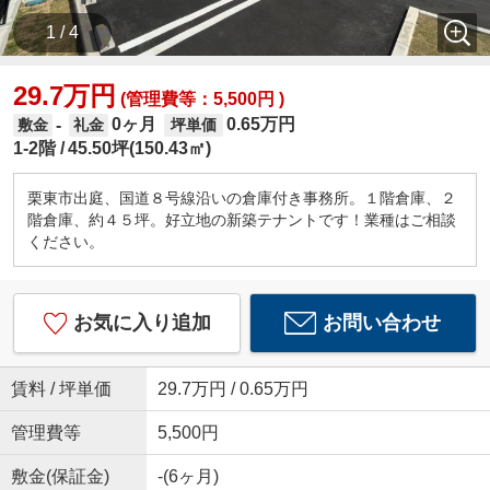
1 / 4
29.7万円
(管理費等：5,500円 )
0ヶ月
0.65万円
-
敷金
礼金
坪単価
1-2階
45.50坪(150.43㎡)
栗東市出庭、国道８号線沿いの倉庫付き事務所。１階倉庫、２
階倉庫、約４５坪。好立地の新築テナントです！業種はご相談
ください。
お気に入り追加
お問い合わせ
賃料 / 坪単価
29.7万円 / 0.65万円
管理費等
5,500円
敷金(保証金)
-(6ヶ月)