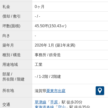
礼金
0ヶ月
償却 / 敷引
- / -
坪数(面積)
45.50坪(150.43㎡)
向き
-
築年月
2026年 1月 (築1年未満)
種別 / 構造
事務所 / 鉄骨造
用途地域
工業
部屋 /
- / 1-2階 / 2階建
所在階 / 階建
所在地
滋賀県
栗東市
出庭
草津線
「
手原
」駅 徒歩20分
交通
東海道本線
「
守山
」駅 徒歩35分