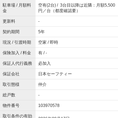
駐車場 / 月額料
空有(2台) / 3台目以降は近隣：月額5,500
金
円／台（都度確認要）
更新料
-
契約期間
5年
現況 / 引渡時期
空家 / 即時
保険加入 / 料金
有 / -
保証人代行義務
必加入
保証会社
日本セーフティー
取引態様
仲介
総戸数
-
物件番号
103970578
取引条件の有効