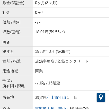
敷金(保証金)
0ヶ月(3ヶ月)
礼金
0ヶ月
償却 / 敷引
- / -
坪数(面積)
18.01坪(59.56㎡)
向き
-
築年月
1988年 3月 (築38年)
種別 / 構造
店舗事務所 / 鉄筋コンクリート
用途地域
商業
部屋 /
- / 1階 / 15階建
所在階 / 階建
所在地
滋賀県
守山市
守山
１丁目
交通
東海道本線
「
守山
」駅 徒歩7分