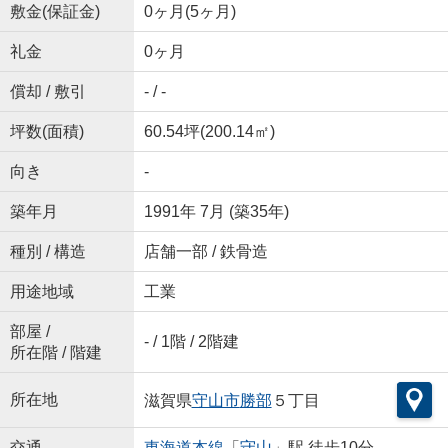
敷金(保証金)
0ヶ月(5ヶ月)
礼金
0ヶ月
償却 / 敷引
- / -
坪数(面積)
60.54坪(200.14㎡)
向き
-
築年月
1991年 7月 (築35年)
種別 / 構造
店舗一部 / 鉄骨造
用途地域
工業
部屋 /
- / 1階 / 2階建
所在階 / 階建
所在地
滋賀県
守山市
勝部
５丁目
交通
東海道本線
「
守山
」駅 徒歩10分