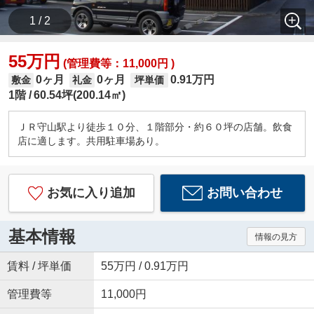
1 / 2
55万円
(管理費等：11,000円 )
0ヶ月
0ヶ月
0.91万円
敷金
礼金
坪単価
1階
60.54坪(200.14㎡)
ＪＲ守山駅より徒歩１０分、１階部分・約６０坪の店舗。飲食
店に適します。共用駐車場あり。
お気に入り追加
お問い合わせ
基本情報
情報の見方
賃料 / 坪単価
55万円 / 0.91万円
管理費等
11,000円