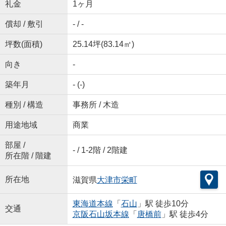
礼金
1ヶ月
償却 / 敷引
- / -
坪数(面積)
25.14坪(83.14㎡)
向き
-
築年月
- (-)
種別 / 構造
事務所 / 木造
用途地域
商業
部屋 /
- / 1-2階 / 2階建
所在階 / 階建
所在地
滋賀県
大津市
栄町
東海道本線
「
石山
」駅 徒歩10分
交通
京阪石山坂本線
「
唐橋前
」駅 徒歩4分