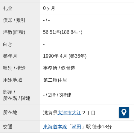
礼金
0ヶ月
償却 / 敷引
- / -
坪数(面積)
56.51坪(186.84㎡)
向き
-
築年月
1990年 4月 (築36年)
種別 / 構造
事務所 / 鉄骨造
用途地域
第二種住居
部屋 /
- / 2階 / 3階建
所在階 / 階建
所在地
滋賀県
大津市
大江
２丁目
交通
東海道本線
「
瀬田
」駅 徒歩18分