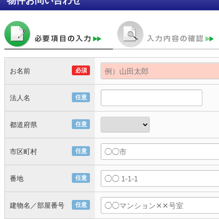
物件お問い合わせ
お名前
必須
法人名
任意
都道府県
任意
市区町村
任意
番地
任意
建物名／部屋番号
任意