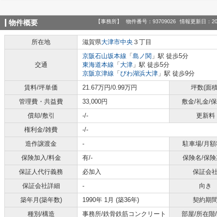
【事務所】
物件番号：93709026
情報更新日：20
物件概要
所在地
滋賀県
大津市
中央
３丁目
京阪石山坂本線
「
島ノ関
」駅 徒歩5分
交通
東海道本線
「
大津
」駅 徒歩5分
京阪京津線
「
びわ湖浜大津
」駅 徒歩9分
賃料/坪単価
21.67万円/0.99万円
坪数(面積
管理費・共益費
33,000円
敷金/礼金/
償却/敷引
-/-
更新料
権利金/雑費
-/-
造作譲渡金
-
駐車場/月額
保険加入/料金
有/-
保険名/保険
保証人代行義務
必加入
保証会
保証会社詳細
-
向き
築年月(築年数)
1990年 1月 (築36年)
契約期
種別/構造
事務所/鉄骨鉄筋コンクリート
部屋/所在階