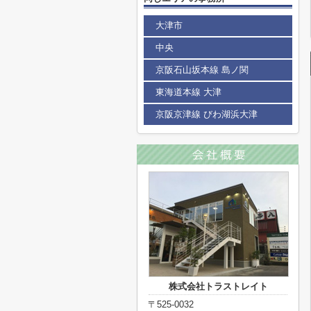
大津市
中央
京阪石山坂本線 島ノ関
東海道本線 大津
京阪京津線 びわ湖浜大津
株式会社トラストレイト
〒525-0032