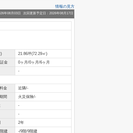
情報の見方
26年08月03日
次回更新予定日：2026年08月17日
)
21.86坪(72.29㎡)
保証金
0ヶ月/0ヶ月/6ヶ月
-
料金
近隣/-
期間
火災保険/-
社
-
-
間
2年
/階建
-/9階/9階建