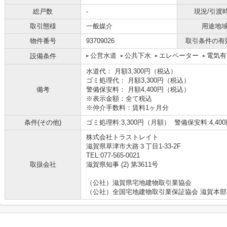
総戸数
-
現況/引渡
取引態様
一般媒介
用途地
物件番号
93709026
取引条件の有
公営水道
公共下水
エレベーター
電気有
設備条件
水道代： 月額3,300円（税込）
ゴミ処理代： 月額3,300円（税込）
備考
警備保安料： 月額4,400円（税込）
※表示金額：全て税込
※仲介手数料：賃料1ヶ月分
条件(その他)
ゴミ処理料:3,300円（月額） 警備保安料:4,40
株式会社トラストレイト
滋賀県草津市大路３丁目1-33-2F
TEL:077-565-0021
取扱会社
滋賀県知事 (2) 第3611号
（公社）滋賀県宅地建物取引業協会
（公社）全国宅地建物取引業保証協会 滋賀本部