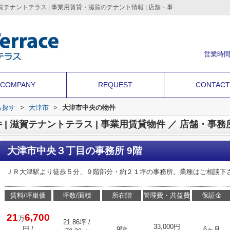
大津市中央３丁目の賃貸物件の物件情報 － 滋賀テナントテラス | 事業用賃貸・滋賀のテナント情報 | 店舗・事務所・倉庫・貸土地の情報満載 ｜滋賀テナントテラス | 滋賀のテナント店舗・事務所・倉庫・借地などの事業用不動産を情報満載
営業時間
COMPANY
REQUEST
CONTACT
ら探す
>
大津市
>
大津市中央の物件
大津市中央３丁目の事務所 9階
ＪＲ大津駅より徒歩５分、９階部分・約２１坪の事務所。業種はご相談下
賃料/坪単価
坪数/面積
所在階
管理費・共益費
保証金
21
6,700
万
21.86坪 /
33,000円
円
/
9階
6ヶ月