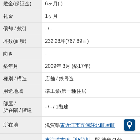
敷金(保証金)
6ヶ月(-)
礼金
1ヶ月
償却 / 敷引
- / -
坪数(面積)
232.28坪(767.89㎡)
向き
-
築年月
2009年 3月 (築17年)
種別 / 構造
店舗 / 鉄骨造
用途地域
準工業/第一種住居
部屋 /
- / - / 1階建
所在階 / 階建
所在地
滋賀県
東近江市
五個荘北町屋町
東海道本線
「
能登川
」駅 徒歩71分