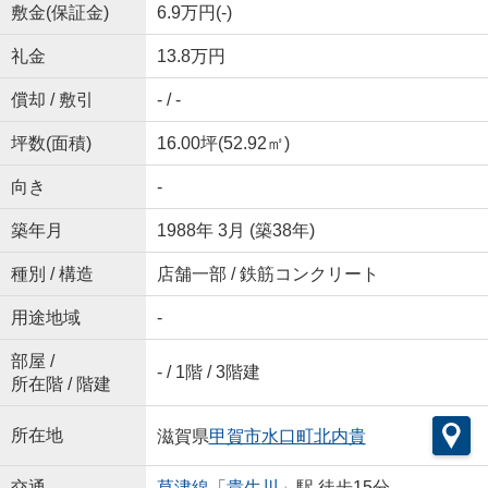
敷金(保証金)
6.9万円(-)
礼金
13.8万円
償却 / 敷引
- / -
坪数(面積)
16.00坪(52.92㎡)
向き
-
築年月
1988年 3月 (築38年)
種別 / 構造
店舗一部 / 鉄筋コンクリート
用途地域
-
部屋 /
- / 1階 / 3階建
所在階 / 階建
所在地
滋賀県
甲賀市
水口町北内貴
交通
草津線
「
貴生川
」駅 徒歩15分