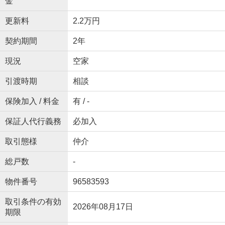
金
更新料
2.2万円
契約期間
2年
現況
空家
引渡時期
相談
保険加入 / 料金
有 / -
保証人代行義務
必加入
取引態様
仲介
総戸数
-
物件番号
96583593
取引条件の有効
2026年08月17日
期限