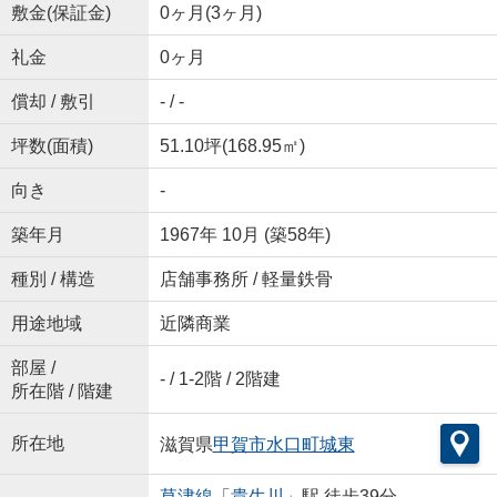
敷金(保証金)
0ヶ月(3ヶ月)
礼金
0ヶ月
償却 / 敷引
- / -
坪数(面積)
51.10坪(168.95㎡)
向き
-
築年月
1967年 10月 (築58年)
種別 / 構造
店舗事務所 / 軽量鉄骨
用途地域
近隣商業
部屋 /
- / 1-2階 / 2階建
所在階 / 階建
所在地
滋賀県
甲賀市
水口町城東
草津線
「
貴生川
」駅 徒歩39分