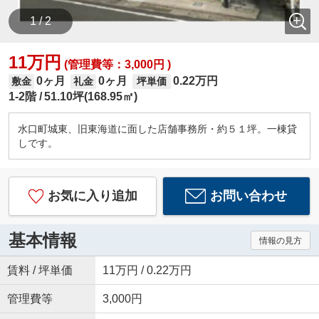
1 / 2
11万円
(管理費等：3,000円 )
0ヶ月
0ヶ月
0.22万円
敷金
礼金
坪単価
1-2階
51.10坪(168.95㎡)
水口町城東、旧東海道に面した店舗事務所・約５１坪。一棟貸
しです。
お気に入り追加
お問い合わせ
基本情報
情報の見方
賃料 / 坪単価
11万円 / 0.22万円
管理費等
3,000円