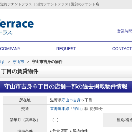
守山市吉身６丁目の賃貸物件の過去掲載物件｜滋賀テナントテラス ｜滋賀テナントテラス | 滋賀のテナント店舗・事務所・倉庫・借地などの事業用不動産を情報満載
営業時間
COMPANY
REQUEST
CONTACT
探す
>
守山市
>
守山市吉身の物件
６丁目の賃貸物件
守山市吉身６丁目の店舗一部
の過去掲載物件情報
所在地
滋賀県
守山市
吉身
６丁目
交通
東海道本線
「
守山
」駅 徒歩8分
築年月（築年数）
- ( - )
種別/構
飲食店可
居抜物件
設備条件