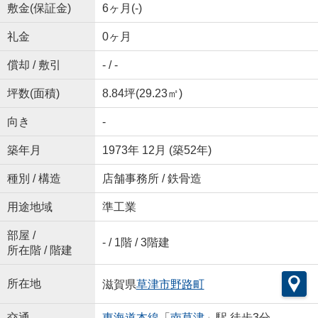
敷金(保証金)
6ヶ月(-)
礼金
0ヶ月
償却 / 敷引
- / -
坪数(面積)
8.84坪(29.23㎡)
向き
-
築年月
1973年 12月 (築52年)
種別 / 構造
店舗事務所 / 鉄骨造
用途地域
準工業
部屋 /
- / 1階 / 3階建
所在階 / 階建
所在地
滋賀県
草津市
野路町
交通
東海道本線
「
南草津
」駅 徒歩3分