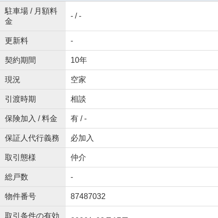
駐車場 / 月額料
- / -
金
更新料
-
契約期間
10年
現況
空家
引渡時期
相談
保険加入 / 料金
有 / -
保証人代行義務
必加入
取引態様
仲介
総戸数
-
物件番号
87487032
取引条件の有効