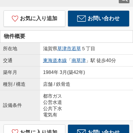
お気に入り追加
お問い合わせ
物件概要
所在地
滋賀県
草津市
若草
５丁目
交通
東海道本線
「
南草津
」駅 徒歩40分
築年月
1984年 3月(築42年)
種別 / 構造
店舗 / 鉄骨造
都市ガス
公営水道
設備条件
公共下水
電気有
お気に入り追加
お問い合わせ