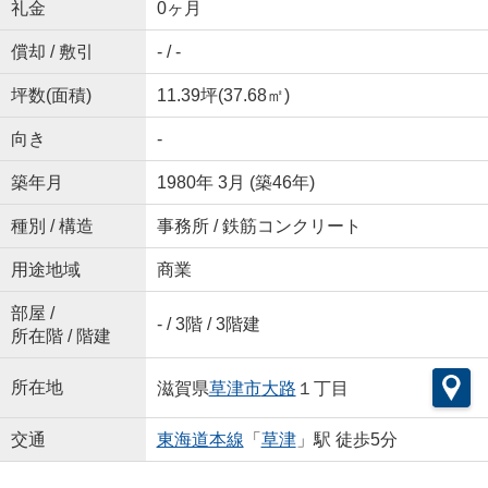
礼金
0ヶ月
償却 / 敷引
- / -
坪数(面積)
11.39坪(37.68㎡)
向き
-
築年月
1980年 3月 (築46年)
種別 / 構造
事務所 / 鉄筋コンクリート
用途地域
商業
部屋 /
- / 3階 / 3階建
所在階 / 階建
所在地
滋賀県
草津市
大路
１丁目
交通
東海道本線
「
草津
」駅 徒歩5分