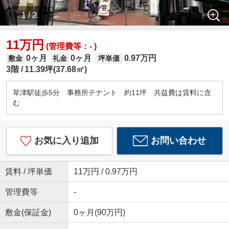
1 / 2
11万円
(管理費等：- )
0ヶ月
0ヶ月
0.97万円
敷金
礼金
坪単価
3階
11.39坪(37.68㎡)
草津駅徒歩5分 事務所テナント 約11坪 共益費は賃料に含
む
お気に入り追加
お問い合わせ
賃料 / 坪単価
11万円 / 0.97万円
管理費等
-
敷金(保証金)
0ヶ月(90万円)