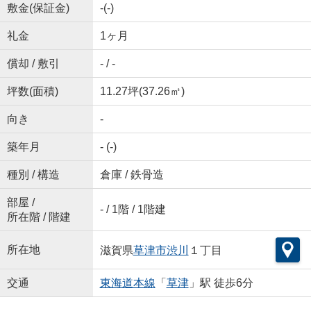
敷金(保証金)
-(-)
礼金
1ヶ月
償却 / 敷引
- / -
坪数(面積)
11.27坪(37.26㎡)
向き
-
築年月
- (-)
種別 / 構造
倉庫 / 鉄骨造
部屋 /
- / 1階 / 1階建
所在階 / 階建
所在地
滋賀県
草津市
渋川
１丁目
交通
東海道本線
「
草津
」駅 徒歩6分