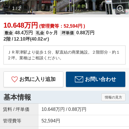
1 / 2
10.648万円
(管理費等：52,594円 )
48.4万円
0ヶ月
0.88万円
敷金
礼金
坪単価
2階
12.10坪(40.02㎡)
ＪＲ草津駅より徒歩１分、駅直結の商業施設。２階部分・約１
２坪。業種はご相談ください。
お気に入り追加
お問い合わせ
基本情報
情報の見方
賃料 / 坪単価
10.648万円 / 0.88万円
管理費等
52,594円