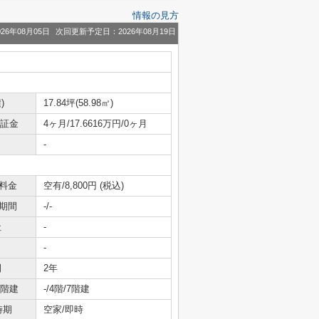
情報の見方
26年08月05日
次回更新予定日：2026年08月19日
)
17.84坪(58.98㎡)
保証金
4ヶ月/17.6616万円/0ヶ月
-
料金
空有/8,800円 (税込)
期間
-/-
社
-
-
間
2年
/階建
-/4階/7階建
時期
空家/即時