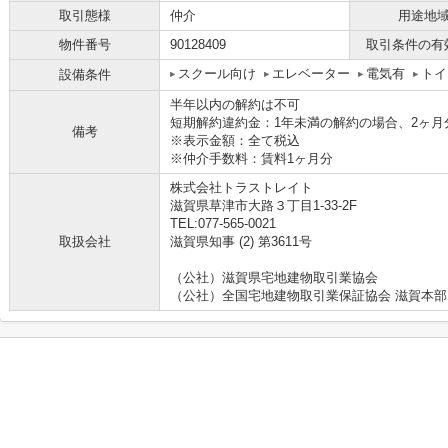
取引態様
仲介
用途地
物件番号
90128409
取引条件の有
スクール向け
エレベーター
電気有
トイ
設備条件
半年以内の解約は不可
短期解約違約金：1年未満の解約の場合、2ヶ月
備考
※表示金額：全て税込
※仲介手数料：賃料1ヶ月分
株式会社トラストレイト
滋賀県草津市大路３丁目1-33-2F
TEL:077-565-0021
取扱会社
滋賀県知事 (2) 第3611号
（公社）滋賀県宅地建物取引業協会
（公社）全国宅地建物取引業保証協会 滋賀本部