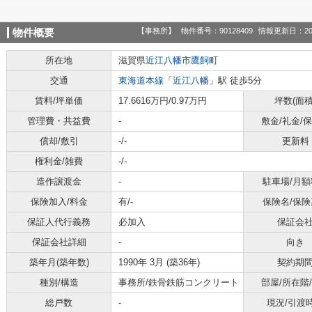
【事務所】
物件番号：90128409
情報更新日：20
物件概要
所在地
滋賀県
近江八幡市
鷹飼町
交通
東海道本線
「
近江八幡
」駅 徒歩5分
賃料/坪単価
17.6616万円/0.97万円
坪数(面積
管理費・共益費
-
敷金/礼金/
償却/敷引
-/-
更新料
権利金/雑費
-/-
造作譲渡金
-
駐車場/月額
保険加入/料金
有/-
保険名/保険
保証人代行義務
必加入
保証会
保証会社詳細
-
向き
築年月(築年数)
1990年 3月 (築36年)
契約期
種別/構造
事務所/鉄骨鉄筋コンクリート
部屋/所在階
総戸数
-
現況/引渡