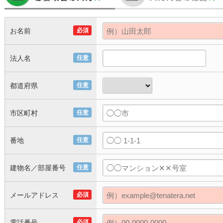
お名前
必須
法人名
任意
都道府県
任意
市区町村
任意
番地
任意
建物名／部屋番号
任意
メールアドレス
必須
電話番号
必須