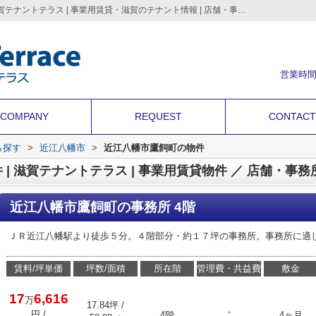
近江八幡市鷹飼町の賃貸物件の物件情報 － 滋賀テナントテラス | 事業用賃貸・滋賀のテナント情報 | 店舗・事務所・倉庫・貸土地の情報満載 ｜滋賀テナントテラス | 滋賀のテナント店舗・事務所・倉庫・借地などの事業用不動産を情報満載
営業時間
COMPANY
REQUEST
CONTACT
ら探す
>
近江八幡市
>
近江八幡市鷹飼町の物件
近江八幡市鷹飼町の事務所 4階
ＪＲ近江八幡駅より徒歩５分。４階部分・約１７坪の事務所。事務所に適
賃料/坪単価
坪数/面積
所在階
管理費・共益費
敷金
17
6,616
万
17.84坪 /
-
円
/
4階
4ヶ月