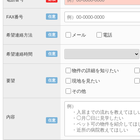
FAX番号
任意
メール
電話
希望連絡方法
任意
希望連絡時間
任意
物件の詳細を知りたい
要望
任意
現地を見たい
その他
内容
任意