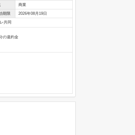
域
商業
効期限
2026年08月19日
レ共同
分の違約金