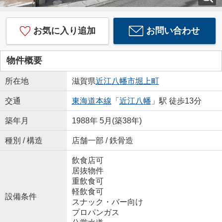
お気に入り追加
お問い合わせ
物件概要
所在地
滋賀県
近江八幡市
堀上町
交通
東海道本線
「
近江八幡
」駅 徒歩13分
築年月
1988年 5月(築38年)
種別 / 構造
店舗一部 / 鉄骨造
飲食店可
居抜物件
重飲食可
軽飲食可
設備条件
スナック・バー向け
プロパンガス