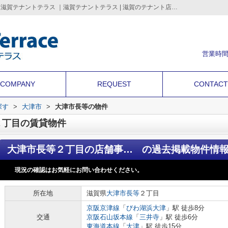
大津市長等２丁目の賃貸物件の過去掲載物件｜滋賀テナントテラス ｜滋賀テナントテラス | 滋賀のテナント店舗・事務所・倉庫・借地などの事業用不動産を情報満載
営業時間
COMPANY
REQUEST
CONTACT
探す
>
大津市
>
大津市長等の物件
２丁目の賃貸物件
大津市長等２丁目の店舗事務所
の過去掲載物件情
現況の確認はお気軽にお問い合わせください。
所在地
滋賀県
大津市
長等
２丁目
京阪京津線
「
びわ湖浜大津
」駅 徒歩8分
交通
京阪石山坂本線
「
三井寺
」駅 徒歩6分
東海道本線
「
大津
」駅 徒歩15分