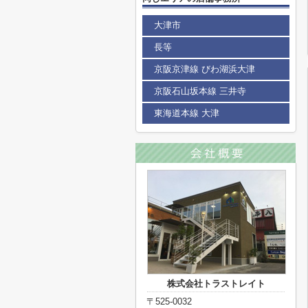
大津市
長等
京阪京津線 びわ湖浜大津
京阪石山坂本線 三井寺
東海道本線 大津
株式会社トラストレイト
〒525-0032