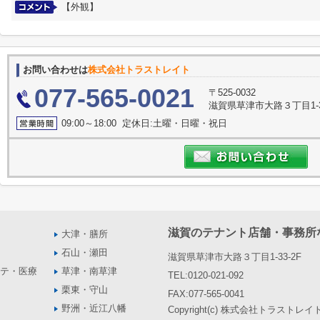
【外観】
お問い合わせは
株式会社トラストレイト
077-565-0021
〒525-0032
滋賀県草津市大路３丁目1-3
09:00～18:00 定休日:土曜・日曜・祝日
滋賀のテナント店舗・事務所
大津・膳所
石山・瀬田
滋賀県草津市大路３丁目1-33-2F
テ・医療
草津・南草津
TEL:0120-021-092
栗東・守山
FAX:077-565-0041
野洲・近江八幡
Copyright(c) 株式会社トラストレイト Al